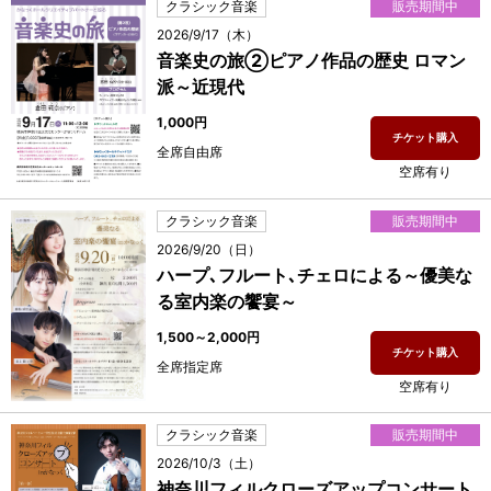
クラシック音楽
販売期間中
2026/9/17（木）
音楽史の旅②ピアノ作品の歴史 ロマン
派～近現代
1,000円
チケット購入
全席自由席
空席有り
クラシック音楽
販売期間中
2026/9/20（日）
ハープ､フルート､チェロによる～優美な
る室内楽の饗宴～
1,500～2,000円
チケット購入
全席指定席
空席有り
クラシック音楽
販売期間中
2026/10/3（土）
神奈川フィルクローズアップコンサート