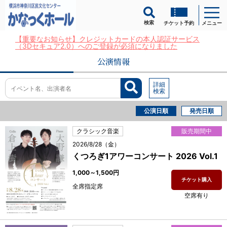
検索
チケット予約
メニュー
【重要なお知らせ】クレジットカードの本人認証サービス
（3Dセキュア2.0）へのご登録が必須になりました
公演情報
詳細
検索
公演日順
発売日順
クラシック音楽
販売期間中
2026/8/28（金）
くつろぎ1アワーコンサート 2026 Vol.1
1,000～1,500円
チケット購入
全席指定席
空席有り