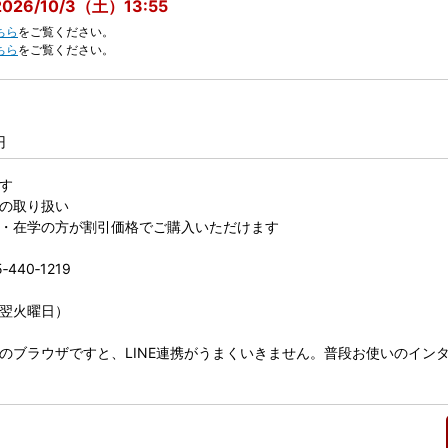
026/10/3（土）13:55
ちら
をご覧ください。
ちら
をご覧ください。
円
す
での取り扱い
勤・在学の方が割引価格でご購入いただけます
40‐1219
は翌火曜日）
どの固有の​ブラウザですと、LINE連携がうまくいきません。​普段お使いのインター