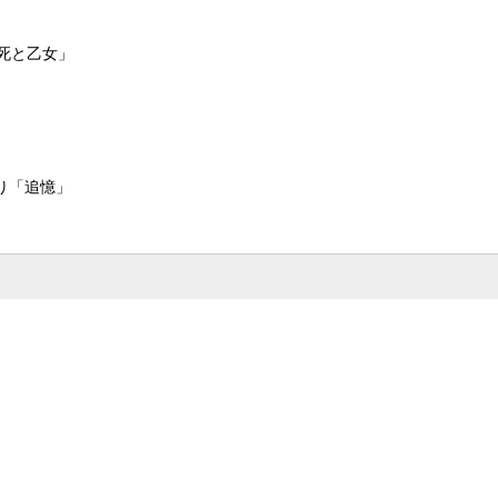
死と乙女」
り「追憶」