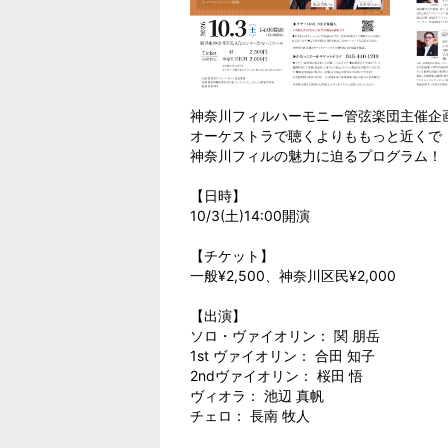
神奈川フィルハーモニー管弦楽団主催企
オーケストラで聴くよりももっと近くで
神奈川フィルの魅力に迫るプログラム！
【日時】
10/3(土)14:00開演
【チケット】
一般¥2,500、神奈川区民¥2,000
【出演】
ソロ・ヴァイオリン： 関 朋岳
1st ヴァイオリン： 合田 知子
2ndヴァイオリン： 桜田 悟
ヴィオラ： 池辺 真帆
チェロ： 長南 牧人