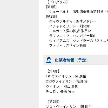
【プログラム】
[第1部]
シューベルト：弦楽四重奏曲第14番「
[第2部]
ヴィヴァルディ：四季メドレー
ハチャトゥリアン：剣の舞
エルガー：愛の挨拶 作品12
ラフマニノフ：ハンガリー舞曲
ウィリアムズ：シンドラーのリストよ
ファリャ：スペイン舞曲
出演者情報（予定）
【第1部】
1st ヴァイオリン：関 朋岳
2ndヴァイオリン： 桜田 悟
ヴィオラ： 池辺 真帆
チェロ： 長南 牧人
［第2部］
ソロ・ヴァイオリン： 関 朋岳