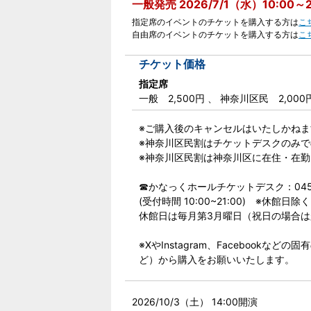
一般発売 2026/7/1（水）10:00～2
指定席のイベントのチケットを購入する方は
こ
自由席のイベントのチケットを購入する方は
こ
チケット価格
指定席
一般 2,500円
、 神奈川区民 2,000
※ご購入後のキャンセルはいたしかねま
※神奈川区民割はチケットデスクのみ
※神奈川区民割は神奈川区に在住・在
☎かなっくホールチケットデスク：045‐4
(受付時間 10:00~21:00) ※休館日除く
休館日は毎月第3月曜日（祝日の場合
※XやInstagram、Facebookな
ど）から​購入をお願いいたします。
2026/10/3（土） 14:00開演